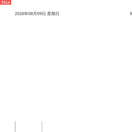
51La
2026年08月09日 星期日
首页
公司简介
云顶游戏网站
工程建设
建设风采